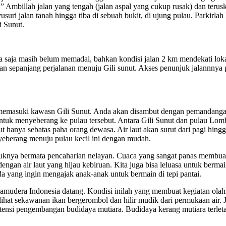
 Ambillah jalan yang tengah (jalan aspal yang cukup rusak) dan terusk
suri jalan tanah hingga tiba di sebuah bukit, di ujung pulau. Parkirlah
i Sunut.
ya saja masih belum memadai, bahkan kondisi jalan 2 km mendekati loka
n sepanjang perjalanan menuju Gili sunut. Akses penunjuk jalannnya p
emasuki kawasn Gili Sunut. Anda akan disambut dengan pemandangan se
ntuk menyeberang ke pulau tersebut. Antara Gili Sunut dan pulau Lom
r laut hanya sebatas paha orang dewasa. Air laut akan surut dari pagi hi
nyeberang menuju pulau kecil ini dengan mudah.
duknya bermata pencaharian nelayan. Cuaca yang sangat panas membuat 
dengan air laut yang hijau kebiruan. Kita juga bisa leluasa untuk berma
da yang ingin mengajak anak-anak untuk bermain di tepi pantai.
samudera Indonesia datang. Kondisi inilah yang membuat kegiatan olahra
at sekawanan ikan bergerombol dan hilir mudik dari permukaan air. Jika
otensi pengembangan budidaya mutiara. Budidaya kerang mutiara terleta