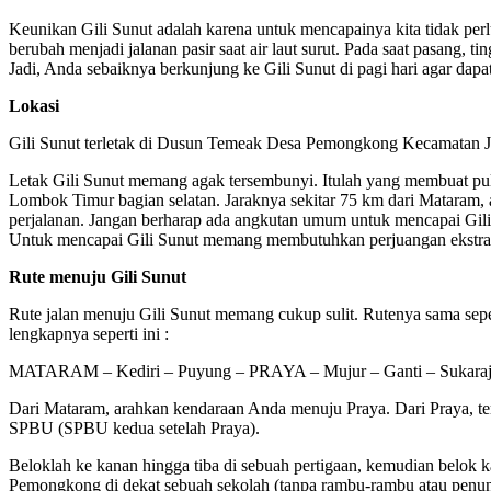
Keunikan Gili Sunut adalah karena untuk mencapainya kita tidak pe
berubah menjadi jalanan pasir saat air laut surut. Pada saat pasang, 
Jadi, Anda sebaiknya berkunjung ke Gili Sunut di pagi hari agar da
Lokasi
Gili Sunut terletak di Dusun Temeak Desa Pemongkong Kecamatan J
Letak Gili Sunut memang agak tersembunyi. Itulah yang membuat pula
Lombok Timur bagian selatan. Jaraknya sekitar 75 km dari Mataram,
perjalanan. Jangan berharap ada angkutan umum untuk mencapai Gili 
Untuk mencapai Gili Sunut memang membutuhkan perjuangan ekstra ka
Rute menuju Gili Sunut
Rute jalan menuju Gili Sunut memang cukup sulit. Rutenya sama sepe
lengkapnya seperti ini :
MATARAM – Kediri – Puyung – PRAYA – Mujur – Ganti – Sukaraja
Dari Mataram, arahkan kendaraan Anda menuju Praya. Dari Praya, ter
SPBU (SPBU kedua setelah Praya).
Beloklah ke kanan hingga tiba di sebuah pertigaan, kemudian belok ka
Pemongkong di dekat sebuah sekolah (tanpa rambu-rambu atau penunjuk