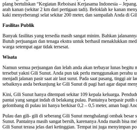
plang bertuliskan “Kegiatan Reboisasi Kerjasama Indonesia – Jepang.”
arah kanan (sekitar 2 km dari pertigaan tadi). Beloklah ke kanan menyu
kaki menyeberangi selat sekitar 200 meter, dan sampailah Anda di Gil
Fasilitas Publik
Banyak fasilitas yang tersedia masih sangat minim. Bahkan jalanann
Butuh perjuangan dan tenaga ekstra untuk berhasil menaklukkan meda
warga setempat agar tidak tersesat.
Wisata
Namun semua perjuangan dan lelah anda akan terbayar lunas begitu m
tersebut yakni Gili Sunut. Anda pun tak perlu menggunakan perahu u
menjadi jalanan pasir saat air laut surut. Pada saat pasang, tinggi ai
sebaiknya anda berkunjung ke Gili Sunut di pagi hari agar dapat me
Kini, Gili Sunut hanya ditempati sekitar 109 kepala keluarga. Pendu
pantai yang sangat indah di belakang pulau. Pantainya berpasir putih 
gelombang di pulau ini hanya berkisar 0,2 – 0,5 meter, aman bagi An
Pulau dan gili- gili di seberang Gili Sunut menghalangi ombak besar 
Sunut. Pantainya masih sangat bersih, karenanya Anda masih bisa melih
Gili Sunut terasa jelas dari ketinggian. Tempat ini juga menyimpan p