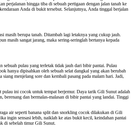
an perjalanan hingga tiba di sebuah pertigaan dengan jalan tanah ke
 kendaraan Anda di bukit tersebut. Selanjutnya, Anda tinggal berjalan
si masih berupa tanah. Ditambah lagi letaknya yang cukup jauh.
un masih sangat jarang, maka sering-seringlah bertanya kepada
buah pulau yang terletak tidak jauh dari bibir pantai. Pulau
bok hanya dipisahkan oleh sebuah selat dangkal yang akan berubah
ngga siang menjelang sore dan kembali pasang pada malam hari. Jadi,
pulau ini cocok untuk tempat berjemur. Daya tarik Gili Sunut adalah
in, berenang dan bermalas-malasan di bibir pantai yang landai. Tinggi
ga air seperti banana split dan snorkling cocok dilakukan di Gili
 ingin sensasi lebih, naiklah ke atas bukit kecil, keindahan pantai
k di sebelah timur Gili Sunut.