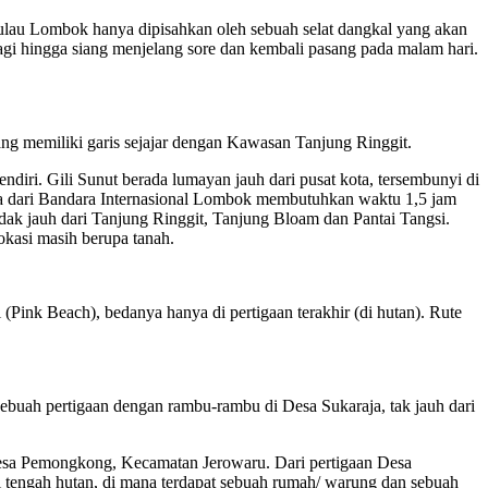
ulau Lombok hanya dipisahkan oleh sebuah selat dangkal yang akan
i pagi hingga siang menjelang sore dan kembali pasang pada malam hari.
 memiliki garis sejajar dengan Kawasan Tanjung Ringgit.
iri. Gili Sunut berada lumayan jauh dari pusat kota, tersembunyi di
ika dari Bandara Internasional Lombok membutuhkan waktu 1,5 jam
dak jauh dari Tanjung Ringgit, Tanjung Bloam dan Pantai Tangsi.
kasi masih berupa tanah.
Pink Beach), bedanya hanya di pertigaan terakhir (di hutan). Rute
sebuah pertigaan dengan rambu-rambu di Desa Sukaraja, tak jauh dari
di Desa Pemongkong, Kecamatan Jerowaru. Dari pertigaan Desa
di tengah hutan, di mana terdapat sebuah rumah/ warung dan sebuah