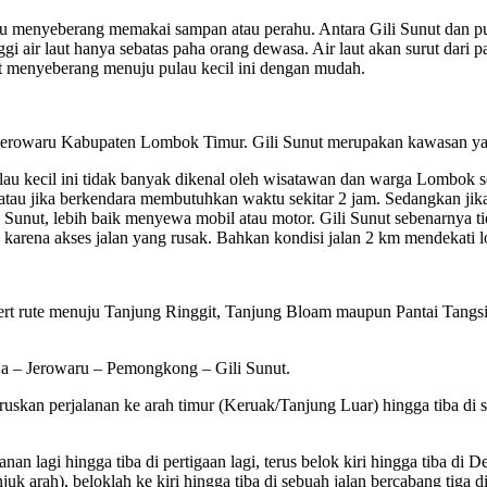
rlu menyeberang memakai sampan atau perahu. Antara Gili Sunut dan p
tinggi air laut hanya sebatas paha orang dewasa. Air laut akan surut dar
pat menyeberang menuju pulau kecil ini dengan mudah.
erowaru Kabupaten Lombok Timur. Gili Sunut merupakan kawasan yang
u kecil ini tidak banyak dikenal oleh wisatawan dan warga Lombok send
 atau jika berkendara membutuhkan waktu sekitar 2 jam. Sedangkan j
Sunut, lebih baik menyewa mobil atau motor. Gili Sunut sebenarnya ti
rena akses jalan yang rusak. Bahkan kondisi jalan 2 km mendekati lo
rt rute menuju Tanjung Ringgit, Tanjung Bloam maupun Pantai Tangsi (
 – Jerowaru – Pemongkong – Gili Sunut.
uskan perjalanan ke arah timur (Keruak/Tanjung Luar) hingga tiba di 
nan lagi hingga tiba di pertigaan lagi, terus belok kiri hingga tiba 
 arah), beloklah ke kiri hingga tiba di sebuah jalan bercabang tiga 