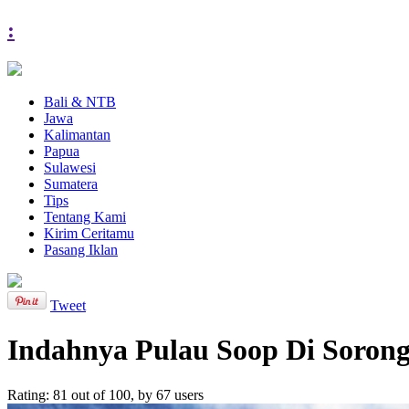
:
Bali & NTB
Jawa
Kalimantan
Papua
Sulawesi
Sumatera
Tips
Tentang Kami
Kirim Ceritamu
Pasang Iklan
Tweet
Indahnya Pulau Soop Di Soron
Rating:
81
out of
100
, by
67
users