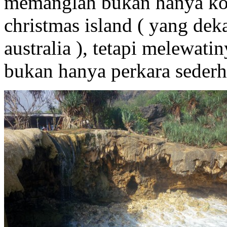
memanglah bukan hanya kol
christmas island ( yang dek
australia ), tetapi melewati
bukan hanya perkara sederh