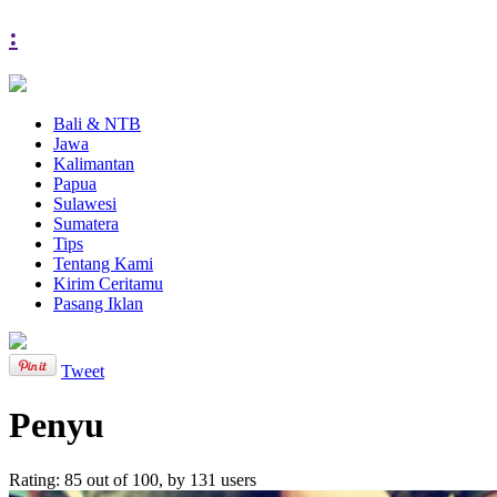
:
Bali & NTB
Jawa
Kalimantan
Papua
Sulawesi
Sumatera
Tips
Tentang Kami
Kirim Ceritamu
Pasang Iklan
Tweet
Penyu
Rating:
85
out of
100
, by
131
users