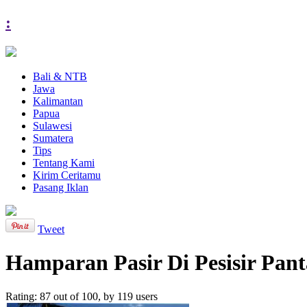
:
Bali & NTB
Jawa
Kalimantan
Papua
Sulawesi
Sumatera
Tips
Tentang Kami
Kirim Ceritamu
Pasang Iklan
Tweet
Hamparan Pasir Di Pesisir Pan
Rating:
87
out of
100
, by
119
users