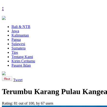
:
Bali & NTB
Jawa
Kalimantan
Papua
Sulawesi
Sumatera
Tips
Tentang Kami
Kirim Ceritamu
Pasang Iklan
Tweet
Terumbu Karang Pulau Kange
Rating:
81
out of
100
, by
67
users