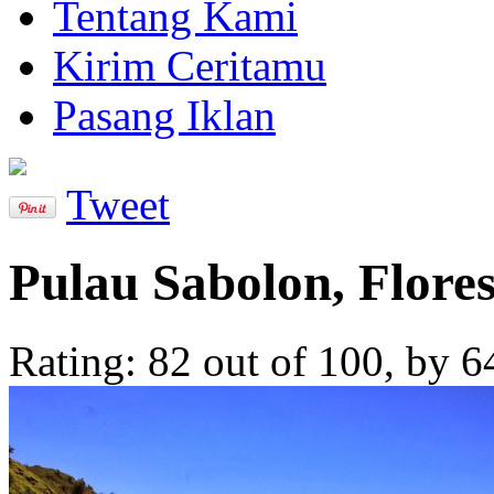
Tentang Kami
Kirim Ceritamu
Pasang Iklan
Tweet
Pulau Sabolon, Flore
Rating:
82
out of
100
, by
6