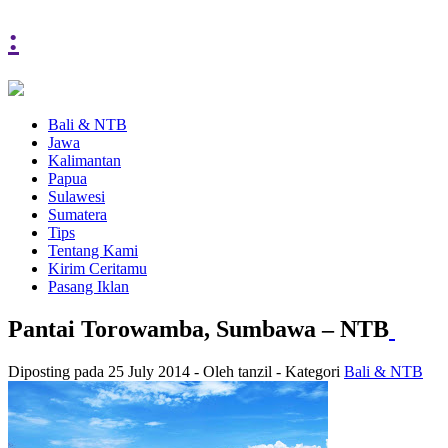
:
Bali & NTB
Jawa
Kalimantan
Papua
Sulawesi
Sumatera
Tips
Tentang Kami
Kirim Ceritamu
Pasang Iklan
Pantai Torowamba, Sumbawa – NTB
Diposting pada 25 July 2014 - Oleh tanzil - Kategori
Bali & NTB