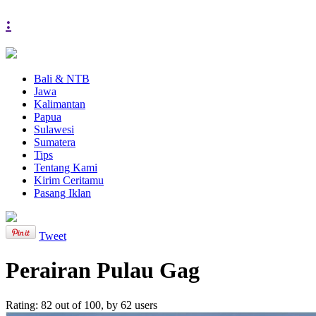
:
Bali & NTB
Jawa
Kalimantan
Papua
Sulawesi
Sumatera
Tips
Tentang Kami
Kirim Ceritamu
Pasang Iklan
Tweet
Perairan Pulau Gag
Rating:
82
out of
100
, by
62
users