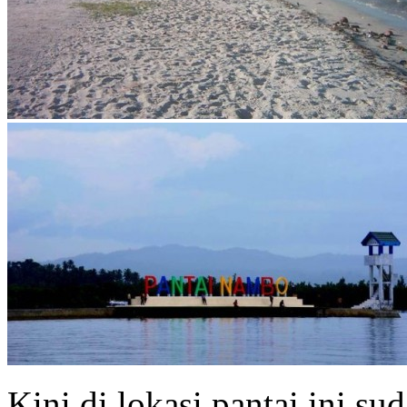
Kini di lokasi pantai ini s