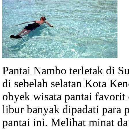
Pantai Nambo terletak di S
di sebelah selatan Kota Ken
obyek wisata pantai favorit
libur banyak dipadati para
pantai ini. Melihat minat 