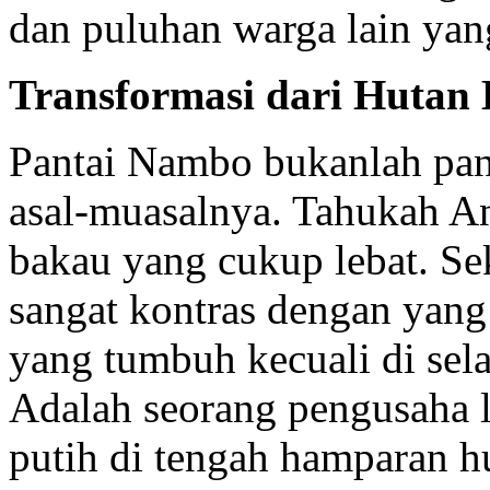
dan puluhan warga lain yang
Transformasi dari Hutan
Pantai Nambo bukanlah pant
asal-muasalnya. Tahukah An
bakau yang cukup lebat. Se
sangat kontras dengan yang
yang tumbuh kecuali di sela
Adalah seorang pengusaha 
putih di tengah hamparan h