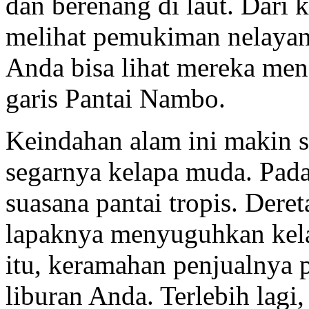
dan berenang di laut. Dari 
melihat pemukiman nelayan
Anda bisa lihat mereka menc
garis Pantai Nambo.
Keindahan alam ini makin 
segarnya kelapa muda. Pad
suasana pantai tropis. Dere
lapaknya menyuguhkan kela
itu, keramahan penjualnya p
liburan Anda. Terlebih lagi