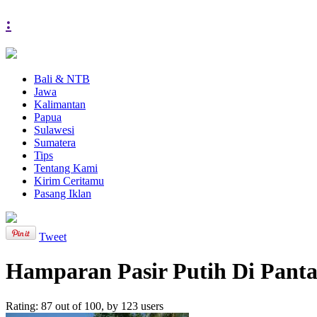
:
Bali & NTB
Jawa
Kalimantan
Papua
Sulawesi
Sumatera
Tips
Tentang Kami
Kirim Ceritamu
Pasang Iklan
Tweet
Hamparan Pasir Putih Di Pant
Rating:
87
out of
100
, by
123
users