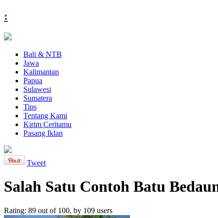
:
Bali & NTB
Jawa
Kalimantan
Papua
Sulawesi
Sumatera
Tips
Tentang Kami
Kirim Ceritamu
Pasang Iklan
Tweet
Salah Satu Contoh Batu Bedau
Rating:
89
out of
100
, by
109
users