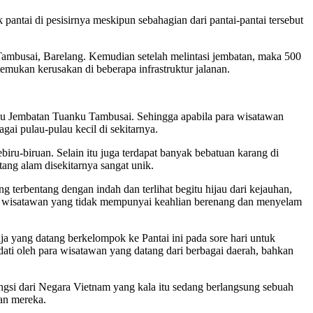
antai di pesisirnya meskipun sebahagian dari pantai-pantai tersebut
Tambusai, Barelang. Kemudian setelah melintasi jembatan, maka 500
temukan kerusakan di beberapa infrastruktur jalanan.
tau Jembatan Tuanku Tambusai. Sehingga apabila para wisatawan
gai pulau-pulau kecil di sekitarnya.
ebiru-biruan. Selain itu juga terdapat banyak bebatuan karang di
ang alam disekitarnya sangat unik.
 terbentang dengan indah dan terlihat begitu hijau dari kejauhan,
 para wisatawan yang tidak mempunyai keahlian berenang dan menyelam
aja yang datang berkelompok ke Pantai ini pada sore hari untuk
padati oleh para wisatawan yang datang dari berbagai daerah, bahkan
ngsi dari Negara Vietnam yang kala itu sedang berlangsung sebuah
an mereka.