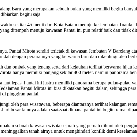
alang Baru yang merupakan sebuah pulau yang memiliki begitu banyak p
ibiarkan begitu saja.
 waktu sekitar 45 menit dari Kota Batam menuju ke Jembatan Tuanku 
yang ditempuh menuju kawasan Pantai ini pun relatif baik dan tidak di
nya. Pantai Mirota sendiri terletak di kawasan Jembatan V Barelang a
indah dengan perairannya yang berwarna biru dan dikelilingi oleh berba
nih dan ombak yang tenang serta dari kejauhan terlihat berwarna hijau k
Mirota hanya memiliki panjang sekitar 400 meter, namun panorama bent
aut lepas, Pantai ini justru memiliki panorama berupa pulau-pulau yang
a. Kedalaman Pantai Mirota ini bisa dikatakan begitu dalam, sehingga
 di pinggiran pantai.
njungi oleh para wisatawan, beberapa diantaranya terlihat kalangan rem
-hari besar lainnya adalah saat-saat dimana pantai ini begitu ramai di
rupakan sebuah kawasan wisata sejarah yang pernah dihuni oleh pengu
a meninggalkan tanah airnya untuk menghindari konflik demi keselamat