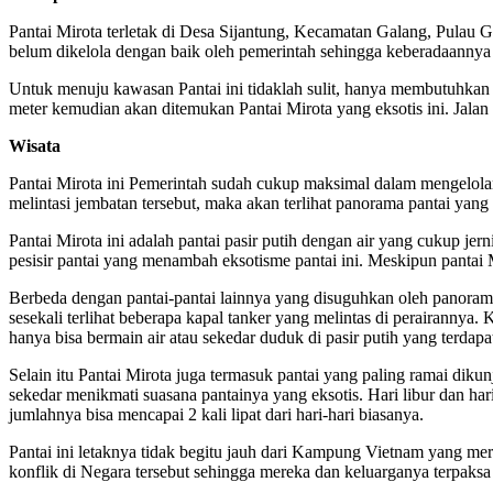
Pantai Mirota terletak di Desa Sijantung, Kecamatan Galang, Pulau G
belum dikelola dengan baik oleh pemerintah sehingga keberadaannya d
Untuk menuju kawasan Pantai ini tidaklah sulit, hanya membutuhkan
meter kemudian akan ditemukan Pantai Mirota yang eksotis ini. Jalan 
Wisata
Pantai Mirota ini Pemerintah sudah cukup maksimal dalam mengelola
melintasi jembatan tersebut, maka akan terlihat panorama pantai yang 
Pantai Mirota ini adalah pantai pasir putih dengan air yang cukup jer
pesisir pantai yang menambah eksotisme pantai ini. Meskipun pantai 
Berbeda dengan pantai-pantai lainnya yang disuguhkan oleh panorama l
sesekali terlihat beberapa kapal tanker yang melintas di perairanny
hanya bisa bermain air atau sekedar duduk di pasir putih yang terdapat
Selain itu Pantai Mirota juga termasuk pantai yang paling ramai diku
sekedar menikmati suasana pantainya yang eksotis. Hari libur dan hari
jumlahnya bisa mencapai 2 kali lipat dari hari-hari biasanya.
Pantai ini letaknya tidak begitu jauh dari Kampung Vietnam yang me
konflik di Negara tersebut sehingga mereka dan keluarganya terpaks