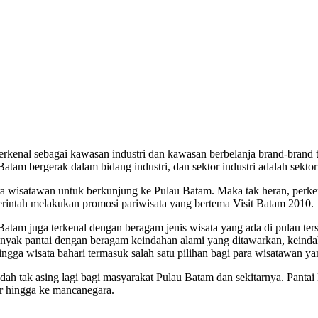
enal sebagai kawasan industri dan kawasan berbelanja brand-brand ter
am bergerak dalam bidang industri, dan sektor industri adalah sekto
para wisatawan untuk berkunjung ke Pulau Batam. Maka tak heran, perk
erintah melakukan promosi pariwisata yang bertema Visit Batam 2010.
 Batam juga terkenal dengan beragam jenis wisata yang ada di pulau ter
banyak pantai dengan beragam keindahan alami yang ditawarkan, keindah
ingga wisata bahari termasuk salah satu pilihan bagi para wisatawan y
 tak asing lagi bagi masyarakat Pulau Batam dan sekitarnya. Pantai Mi
r hingga ke mancanegara.