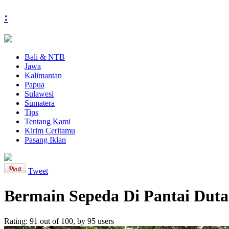
:
Bali & NTB
Jawa
Kalimantan
Papua
Sulawesi
Sumatera
Tips
Tentang Kami
Kirim Ceritamu
Pasang Iklan
Tweet
Bermain Sepeda Di Pantai Duta
Rating:
91
out of
100
, by
95
users