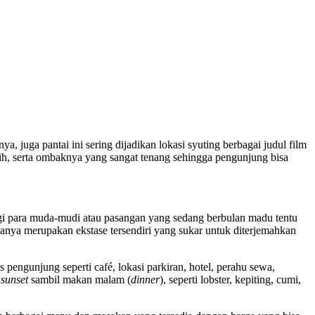
nya, juga pantai ini sering dijadikan lokasi syuting berbagai judul film
nih, serta ombaknya yang sangat tenang sehingga pengunjung bisa
agi para muda-mudi atau pasangan yang sedang berbulan madu tentu
nya merupakan ekstase tersendiri yang sukar untuk diterjemahkan
pengunjung seperti café, lokasi parkiran, hotel, perahu sewa,
a
sunset
sambil makan malam (
dinner
), seperti lobster, kepiting, cumi,