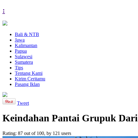
:
Bali & NTB
Jawa
Kalimantan
Papua
Sulawesi
Sumatera
Tips
Tentang Kami
Kirim Ceritamu
Pasang Iklan
Tweet
Keindahan Pantai Grupuk Dari
Rating:
87
out of
100
, by
121
users