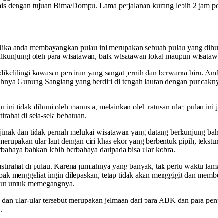
s dengan tujuan Bima/Dompu. Lama perjalanan kurang lebih 2 jam perja
a anda membayangkan pulau ini merupakan sebuah pulau yang dihuni o
 dikunjungi oleh para wisatawan, baik wisatawan lokal maupun wisataw
 dikelilingi kawasan perairan yang sangat jernih dan berwarna biru. A
ahnya Gunung Sangiang yang berdiri di tengah lautan dengan puncaknya
ni tidak dihuni oleh manusia, melainkan oleh ratusan ular, pulau ini j
irahat di sela-sela bebatuan.
gat jinak dan tidak pernah melukai wisatawan yang datang berkunjung
 merupakan ular laut dengan ciri khas ekor yang berbentuk pipih, tekst
erbahaya bahkan lebih berbahaya daripada bisa ular kobra.
istirahat di pulau. Karena jumlahnya yang banyak, tak perlu waktu lama
ak menggeliat ingin dilepaskan, tetap tidak akan menggigit dan membe
kut untuk memegangnya.
is dan ular-ular tersebut merupakan jelmaan dari para ABK dan para 
.