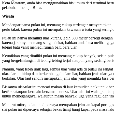
Kota Mataram, anda bisa menggunakkan bis umum dari terminal bertai
pelabuhan menuju Bima.
Wisata
Mendengar nama pulau ini, memang cukup terdengar menyeramkan. Jik
perlu takut, karena pulau ini merupakan kawasan wisata yang sering
Pulau ini hanya memiliki luas kurang lebih 500 meter persegi dengan
karena jaraknya memang sangat dekat, bahkan anda bisa melihat gag
tebing batu yang menjadi rumah bagi para ular.
Keunikkan yang dimiliki pulau ini memang cukup banyak, selain pulau i
yang bergelantungan di tebing-tebing terjal ataupun yang sedang berist
Namun, yang lebih unik lagi, semua ular yang ada di pulau ini san
ular-ular ini hidup dan berkembang di alam liar, bahkan jenis ularnya
berkilau. Ular laut sendiri merupakan jenis ular yang memiliki bisa b
Biasanya ular-ular ini mencari makan di laut kemudian naik untuk ber
berfoto ataupun bermain bersama mereka. Ular-ular ini walaupun tamp
untuk memegangnya, walaupun masih banyak juga yang ragu dan ta
Menurut mitos, pulau ini dipercaya merupakan jelmaan kapal portug
sisi pulau ini dipercaya sebagai bekas tiang-tiang kapal pada masa lalu