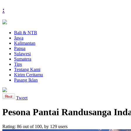
:
Bali & NTB
Jawa
Kalimantan
Papua
Sulawesi
Sumatera
Tips
Tentang Kami
Kirim Ceritamu
Pasang Iklan
Tweet
Pesona Pantai Randusanga Ind
Rating:
86
out of
100
, by
129
users